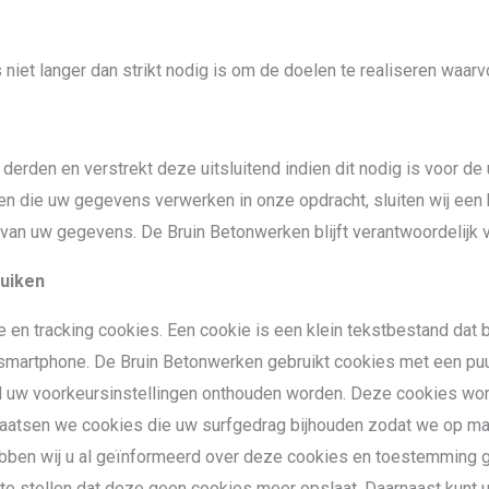
et langer dan strikt nodig is om de doelen te realiseren waa
erden en verstrekt deze uitsluitend indien dit nodig is voor d
ijven die uw gegevens verwerken in onze opdracht, sluiten wij 
d van uw gegevens. De Bruin Betonwerken blijft verantwoordelijk
ruiken
e en tracking cookies. Een cookie is een klein tekstbestand dat
smartphone. De Bruin Betonwerken gebruikt cookies met een puur
ld uw voorkeursinstellingen onthouden worden. Deze cookies wo
laatsen we cookies die uw surfgedrag bijhouden zodat we op ma
ben wij u al geïnformeerd over deze cookies en toestemming ge
e stellen dat deze geen cookies meer opslaat. Daarnaast kunt u 